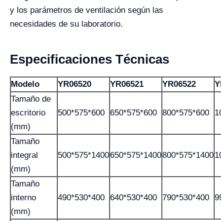
y los parámetros de ventilación según las
necesidades de su laboratorio.
Especificaciones Técnicas
Modelo
YR06520
YR06521
YR06522
Y
Tamaño de
escritorio
500*575*600
650*575*600
800*575*600
1
(mm)
Tamaño
integral
500*575*1400
650*575*1400
800*575*1400
1
(mm)
Tamaño
interno
490*530*400
640*530*400
790*530*400
9
(mm)