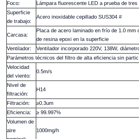
Foco:
Lámpara fluorescente LED a prueba de tres
Superficie
Acero inoxidable cepillado SUS304 #
de trabajo:
Placa de acero laminado en frío de 1.0 mm 
Carcasa:
de resina epoxi en la superficie
Ventilador:
Ventilador incorporado 220V, 138W, diámet
Parámetros técnicos del filtro de alta eficiencia sin partic
Velocidad
0.5m/s
del viento:
Nivel de
H14
filtración:
Filtración:
≥0.3um
Eficiencia:
≥ 99.997%
Volumen de
aire
1000mg/h