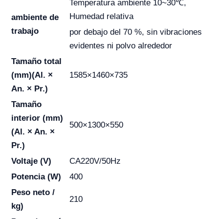
Temperatura ambiente 10~30℃,
Humedad relativa
ambiente de
trabajo
por debajo del 70 %, sin vibraciones
evidentes ni polvo alrededor
Tamaño total
(mm)(Al. ×
1585×1460×735
An. × Pr.)
Tamaño
interior (mm)
500×1300×550
(Al. × An. ×
Pr.)
Voltaje (V)
CA220V/50Hz
Potencia (W)
400
Peso neto /
210
kg)