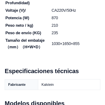
Profundidad)
Voltaje (V)/
CA220V/50Hz
Potencia (W)
870
Peso neto / kg)
210
Peso de envío (KG)
235
Tamaño del embalaje
1030×1650×855
（mm）（H×W×D）
Especificaciones técnicas
Fabricante
Kalstein
Modelos disponibles