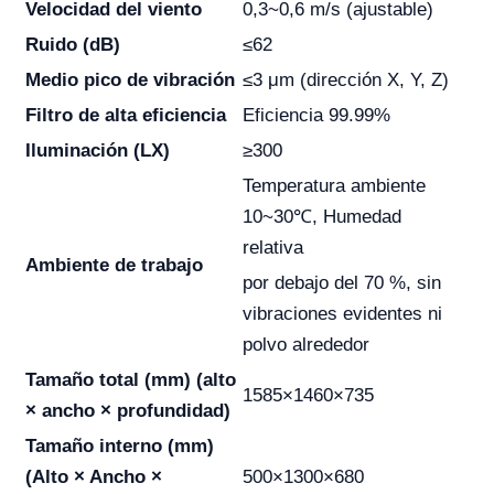
Velocidad del viento
0,3~0,6 m/s (ajustable)
Ruido (dB)
≤62
Medio pico de vibración
≤3 μm (dirección X, Y, Z)
Filtro de alta eficiencia
Eficiencia 99.99%
Iluminación (LX)
≥300
Temperatura ambiente
10~30℃, Humedad
relativa
Ambiente de trabajo
por debajo del 70 %, sin
vibraciones evidentes ni
polvo alrededor
Tamaño total (mm) (alto
1585×1460×735
× ancho × profundidad)
Tamaño interno (mm)
(Alto × Ancho ×
500×1300×680