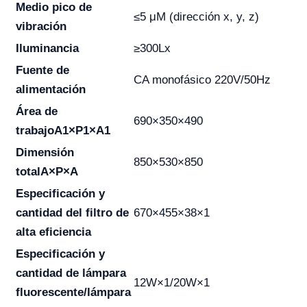
Medio pico de
≤5 μM (dirección x, y, z)
vibración
Iluminancia
≥300Lx
Fuente de
CA monofásico 220V/50Hz
alimentación
Área de
690×350×490
trabajo
A1×P1×A1
Dimensión
850×530×850
total
A×P×A
Especificación y
cantidad del filtro de
670×455×38×1
alta eficiencia
Especificación y
cantidad de lámpara
12W×1/20W×1
fluorescente/lámpara