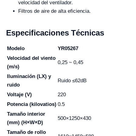
velocidad del ventilador.
Filtros de aire de alta eficiencia.
Especificaciones Técnicas
Modelo
YR05267
Velocidad del viento
0,25 ~ 0,45
(m/s)
Iluminación (LX) y
Ruido ≤62dB
ruido
Voltaje (V)
220
Potencia (kilovatios)
0.5
Tamaño interior
500×1250×430
(mm) (H×W×D)
Tamaño de rollo