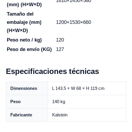
1610×1450×580
(mm) (H×W×D)
Tamaño del
embalaje (mm)
1200×1530×660
(H×W×D)
Peso neto / kg)
120
Peso de envío (KG)
127
Especificaciones técnicas
Dimensiones
L 143.5 × W 68 × H 119 cm
Peso
140 kg
Fabricante
Kalstein