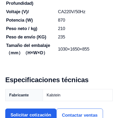
Profundidad)
Voltaje (V)/
CA220V/50Hz
Potencia (W)
870
Peso neto / kg)
210
Peso de envío (KG)
235
Tamaño del embalaje
1030×1650×855
（mm）（H×W×D）
Especificaciones técnicas
Fabricante
Kalstein
Solicitar cotización
Contactar ventas