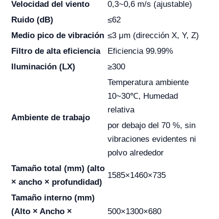
Velocidad del viento
0,3~0,6 m/s (ajustable)
Ruido (dB)
≤62
Medio pico de vibración
≤3 μm (dirección X, Y, Z)
Filtro de alta eficiencia
Eficiencia 99.99%
Iluminación (LX)
≥300
Temperatura ambiente
10~30℃, Humedad
relativa
Ambiente de trabajo
por debajo del 70 %, sin
vibraciones evidentes ni
polvo alrededor
Tamaño total (mm) (alto
1585×1460×735
× ancho × profundidad)
Tamaño interno (mm)
(Alto × Ancho ×
500×1300×680