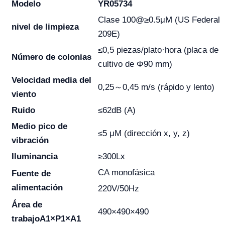
Modelo
YR05734
Clase 100@≥0.5μM (US Federal
nivel de limpieza
209E)
≤0,5 piezas/plato·hora (placa de
Número de colonias
cultivo de Φ90 mm)
Velocidad media del
0,25～0,45 m/s (rápido y lento)
viento
Ruido
≤62dB (A)
Medio pico de
≤5 μM (dirección x, y, z)
vibración
Iluminancia
≥300Lx
CA monofásica
Fuente de
alimentación
220V/50Hz
Área de
490×490×490
trabajo
A1×P1×A1