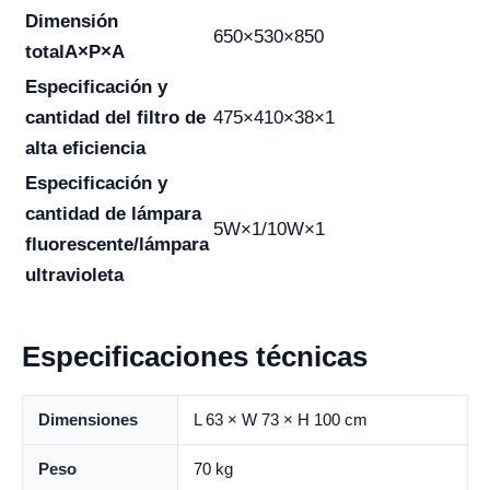
Dimensión
650×530×850
total
A×P×A
Especificación y
cantidad del filtro de
475×410×38×1
alta eficiencia
Especificación y
cantidad de lámpara
5W×1/10W×1
fluorescente/lámpara
ultravioleta
Especificaciones técnicas
Dimensiones
L 63 × W 73 × H 100 cm
Peso
70 kg