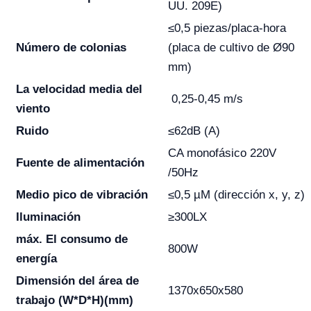
UU. 209E)
≤0,5 piezas/placa-hora
Número de colonias
(placa de cultivo de Ø90
mm)
La velocidad media del
0,25-0,45 m/s
viento
Ruido
≤62dB (A)
CA monofásico 220V
Fuente de alimentación
/50Hz
Medio pico de vibración
≤0,5 µM (dirección x, y, z)
Iluminación
≥300LX
máx. El consumo de
800W
energía
Dimensión del área de
1370x650x580
trabajo
(W*D*H)(mm)