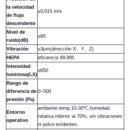
la velocidad
±0,015 m/s
de flujo
descendente
Nivel de
≤65
ruido(dB)
Vibración
≤3μm(dirección X、Y、Z)
HEPA
eficiencia 99,995
Intensidad
≥650
luminosa(LX)
Rango de
diferencia de
0~500
presión (Pa)
ambiente temp.10-30℃,humedad
Entorno
relativa inferior al 70%, sin vibraciones
operativo
ni polvo evidentes.