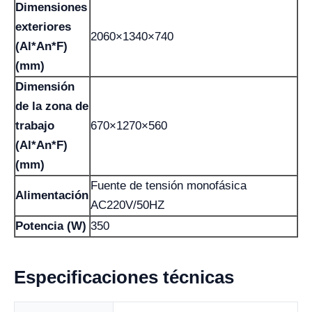
Dimensiones
exteriores
2060×1340×740
(Al*An*F)
(mm)
Dimensión
de la zona de
trabajo
670×1270×560
(Al*An*F)
(mm)
Fuente de tensión monofásica
Alimentación
AC220V/50HZ
Potencia (W)
350
Especificaciones técnicas