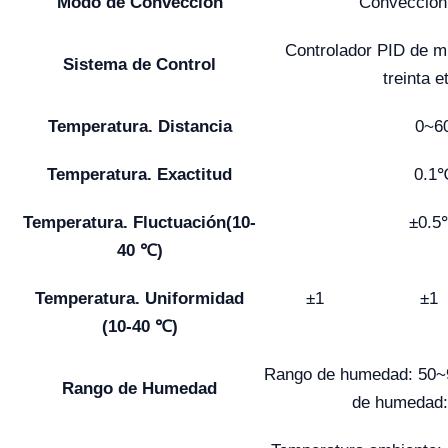
Modo de Convección
Convección
Controlador PID de m
Sistema de Control
treinta 
Temperatura. Distancia
0~6
Temperatura. Exactitud
0.1
Temperatura. Fluctuación
(10-
±0.
40 ℃)
Temperatura. Uniformidad
±1
±1
(10-40 ℃)
Rango de humedad: 50~
Rango de Humedad
de humedad