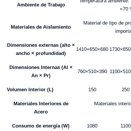
Temperatura ambiente
Ambiente de Trabajo
<70 
Material de tipo de p
Materiales de Aislamiento
import
Dimensiones externas (alto ×
1410×650×680
1730×650
ancho × profundidad)
Dimensiones Internas (Al ×
760×510×390
1100×510
An × Pr)
Volumen Interior (L)
150
250
Materiales Interiores de
Materiales inter
Acero
Consumo de energía (W)
1080
1100