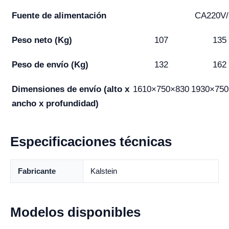
Fuente de alimentación
CA220V/
Peso neto (Kg)
107
135
Peso de envío (Kg)
132
162
Dimensiones de envío (alto x
1610×750×830
1930×750
ancho x profundidad)
Especificaciones técnicas
Fabricante
Kalstein
Modelos disponibles