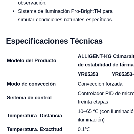
observación.
Sistema de iluminación Pro-BrightTM para
simular condiciones naturales específicas.
Especificaciones Técnicas
ALLIGENT-KG Cámara
i
Modelo del Producto
de estabilidad de fárm
YR05353
YR05353-
Modo de convección
Convección forzada
Controlador PID de micr
Sistema de control
treinta etapas
10~65 ℃ (con iluminació
Temperatura. Distancia
iluminación)
Temperatura. Exactitud
0.1℃