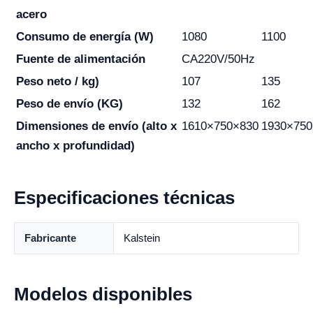
acero
Consumo de energía (W)
1080
1100
Fuente de alimentación
CA220V/50Hz
Peso neto / kg)
107
135
Peso de envío (KG)
132
162
Dimensiones de envío (alto x
1610×750×830
1930×750
ancho x profundidad)
Especificaciones técnicas
Fabricante
Kalstein
Modelos disponibles