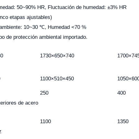
medad: 50~90% HR, Fluctuación de humedad: ±3% HR
nco etapas ajustables)
 ambiente: 10~30 ℃, Humedad <70 %
ipo de protección ambiental importado.
80
1730×650×740
1700×74
0
1100×510×450
1050×60
250
400
teriores de acero
1100
1350
z