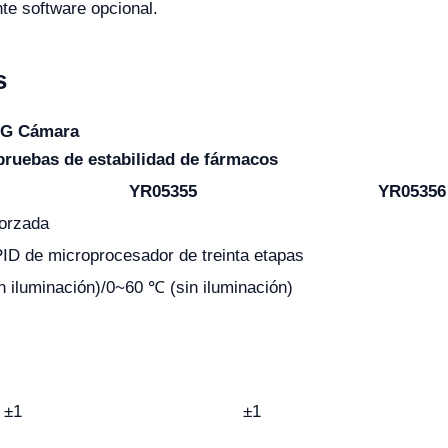
te software opcional.
s
G Cámara
ruebas de estabilidad de fármacos
YR05355
YR05356
orzada
PID de microprocesador de treinta etapas
 iluminación)/0~60 ℃ (sin iluminación)
±1
±1