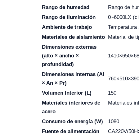
Rango de humedad
Rango de hu
Rango de iluminación
0~6000LX (ci
Ambiente de trabajo
Temperatura
Materiales de aislamiento
Material de t
Dimensiones externas
(alto × ancho ×
1410×650×6
profundidad)
Dimensiones internas (Al
760×510×39
× An × Pr)
Volumen Interior (L)
150
Materiales interiores de
Materiales in
acero
Consumo de energía (W)
1080
Fuente de alimentación
CA220V/50H