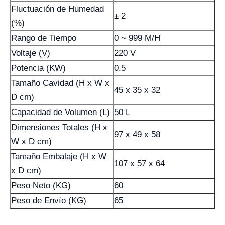
Fluctuación de Humedad
± 2
(%)
Rango de Tiempo
0 ~ 999 M/H
Voltaje (V)
220 V
Potencia (KW)
0.5
Tamaño Cavidad (H x W x
45 x 35 x 32
D cm)
Capacidad de Volumen (L)
50 L
Dimensiones Totales (H x
97 x 49 x 58
W x D cm)
Tamaño Embalaje (H x W
107 x 57 x 64
x D cm)
Peso Neto (KG)
60
Peso de Envío (KG)
65