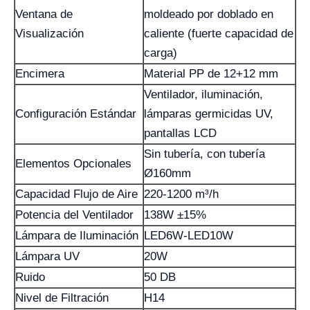
Ventana de
moldeado por doblado en
Visualización
caliente (fuerte capacidad de
carga)
Encimera
Material PP de 12+12 mm
Ventilador, iluminación,
Configuración Estándar
lámparas germicidas UV,
pantallas LCD
Sin tubería, con tubería
Elementos Opcionales
Ø160mm
Capacidad Flujo de Aire
220-1200 m³/h
Potencia del Ventilador
138W ±15%
Lámpara de Iluminación
LED6W-LED10W
Lámpara UV
20W
Ruido
50 DB
Nivel de Filtración
H14