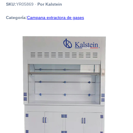
SKU:
YR05869
·
Por Kalstein
Categoría:
Campana extractora de gases