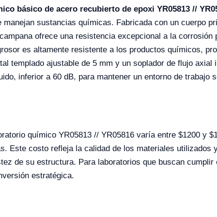
ico básico de acero recubierto de epoxi YR05813 // YR0
ue manejan sustancias químicas. Fabricada con un cuerpo pri
campana ofrece una resistencia excepcional a la corrosión p
grosor es altamente resistente a los productos químicos, pr
stal templado ajustable de 5 mm y un soplador de flujo axial
ruido, inferior a 60 dB, para mantener un entorno de trabajo 
boratorio químico YR05813 // YR05816 varía entre $1200 y $
s. Este costo refleja la calidad de los materiales utilizado
ustez de su estructura. Para laboratorios que buscan cumplir
nversión estratégica.