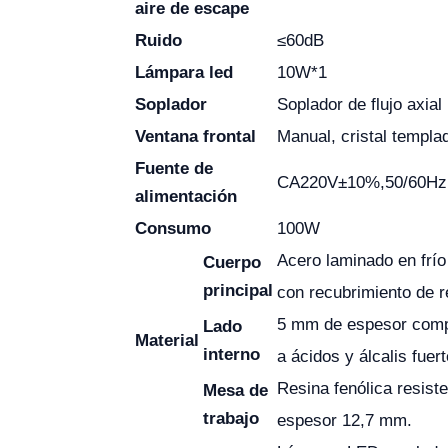
aire de escape
Ruido
≤60dB
Lámpara led
10W*1
Soplador
Soplador de flujo axial
Ventana frontal
Manual, cristal templa
Fuente de
CA220V±10%,50/60Hz
alimentación
Consumo
100W
Acero laminado en frí
Cuerpo
principal
con recubrimiento de r
5 mm de espesor compa
Lado
Material
interno
a ácidos y álcalis fuert
Resina fenólica resist
Mesa de
trabajo
espesor 12,7 mm.