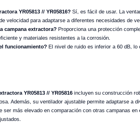
tractora YR05813 // YR05816?
Sí, es fácil de usar. La vent
ol de velocidad para adaptarse a diferentes necesidades de ve
ta campana extractora?
Proporciona una protección comple
ficiente y materiales resistentes a la corrosión.
 el funcionamiento?
El nivel de ruido es inferior a 60 dB, l
tractora YR05813 // YR05816
incluyen su construcción rob
iosa. Además, su ventilador ajustable permite adaptarse a d
de ser más elevado en comparación con otras campanas en e
justados.