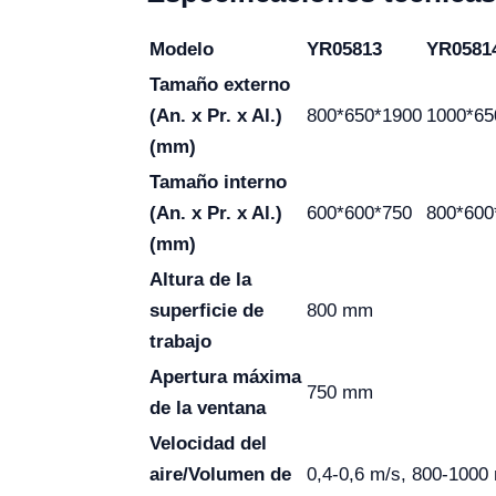
Modelo
YR05813
YR0581
Tamaño externo
(An. x Pr. x Al.)
800*650*1900
1000*65
(mm)
Tamaño interno
(An. x Pr. x Al.)
600*600*750
800*600
(mm)
Altura de la
superficie de
800 mm
trabajo
Apertura máxima
750 mm
de la ventana
Velocidad del
aire/Volumen de
0,4-0,6 m/s, 800-1000