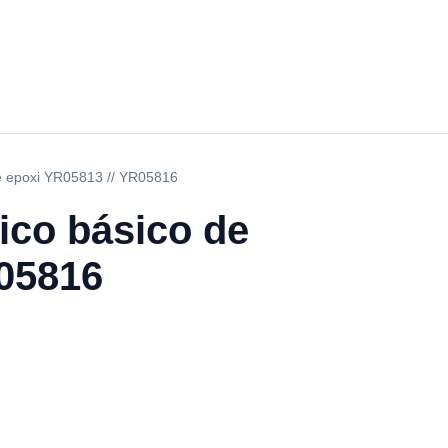
de epoxi YR05813 // YR05816
ico básico de
R05816