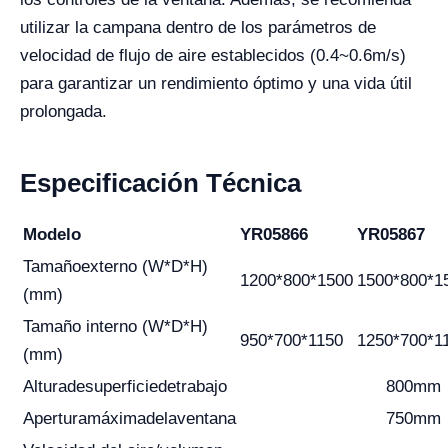
utilizar la campana dentro de los parámetros de
velocidad de flujo de aire establecidos (0.4~0.6m/s)
para garantizar un rendimiento óptimo y una vida útil
prolongada.
Especificación Técnica
Modelo
YR05866
YR05867
Tamaño
externo
(W*D*H)
1200*800*1500
1500*800*1
(mm)
Tamaño interno (W*D*H)
950*700*1150
1250*700*1
(mm)
Altura
de
superficie
de
trabajo
800mm
Apertura
máxima
de
la
ventana
750mm