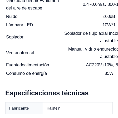
Velocidad del aire/volumen
0.4~0.6m/s, 800-
del aire de escape
Ruido
≤60dB
Lámpara LED
10W*1
Soplador de flujo axial inc
Soplador
ajustable
Manual, vidrio endurecid
Ventana
frontal
ajustable
Fuente
de
alimentación
AC220V±10%, 5
Consumo de
e
nergía
85W
Especificaciones técnicas
Fabricante
Kalstein