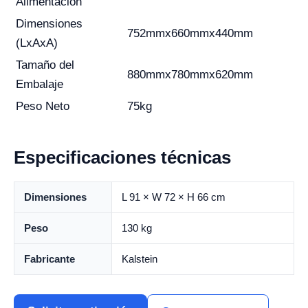
Alimentación
Dimensiones
752mmx660mmx440mm
(LxAxA)
Tamaño del
880mmx780mmx620mm
Embalaje
Peso Neto
75kg
Especificaciones técnicas
Dimensiones
L 91 × W 72 × H 66 cm
Peso
130 kg
Fabricante
Kalstein