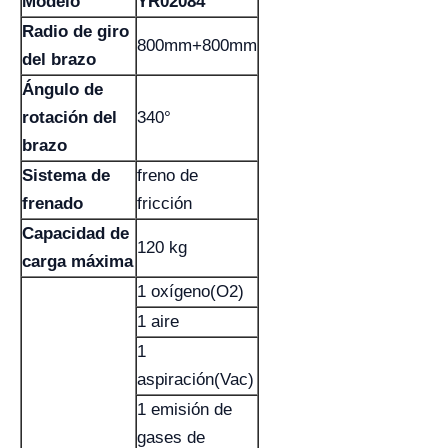
Modelo
YR02084
Radio de giro
800mm+800mm
del brazo
Ángulo de
rotación del
340°
brazo
Sistema de
freno de
frenado
fricción
Capacidad de
120 kg
carga máxima
1 oxígeno(O2)
1 aire
1
aspiración(Vac)
1 emisión de
gases de