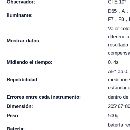
Observador:
CI E 10°
D65，A，
Iluminante:
F7，F8，
Valor colo
diferencia
Mostrar datos:
resultado
compensac
Midiendo el tiempo:
0. 4s
ΔE* ab 0.
Repetibilidad:
medicione
estándar 
Errores entre cada instrumento:
dentro de
Dimensión:
205*67*
Peso:
500g
batería re
Batería: