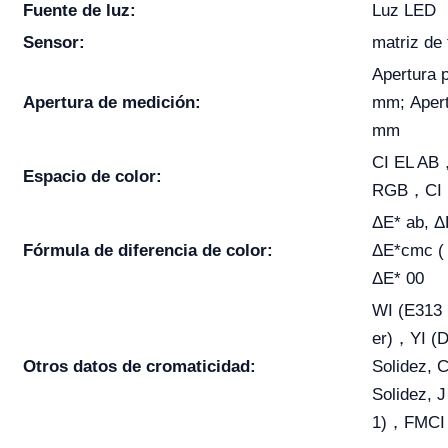
Fuente de luz:
Luz LED
Sensor:
matriz de 
Apertura 
Apertura de medición:
mm; Apert
mm
CI EL A
Espacio de color:
RGB，CI 
ΔE* ab, Δ
Fórmula de diferencia de color:
ΔE*cmc ( 2
ΔE* 00
WI (E313
er)，YI (
Otros datos de cromaticidad:
Solidez, C
Solidez, 
1)，FMCI 