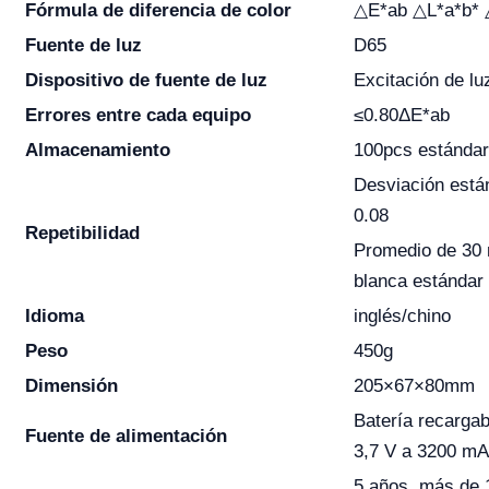
Fórmula de diferencia de color
△E*ab △L*a*b* 
Fuente de luz
D65
Dispositivo de fuente de luz
Excitación de lu
Errores entre cada equipo
≤0.80ΔE*ab
Almacenamiento
100pcs estánda
Desviación está
0.08
Repetibilidad
Promedio de 30 
blanca estándar
Idioma
inglés/chino
Peso
450g
Dimensión
205×67×80mm
Batería recargabl
Fuente de alimentación
3,7 V a 3200 mA
5 años, más de 