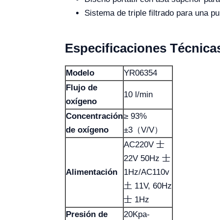
Sistema de triple filtrado para una 
Especificaciones Técnica
Modelo
YR06354
Flujo de
10 l/min
oxígeno
Concentración
≥ 93%
de oxígeno
±3（V/V）
AC220V 士
22V 50Hz 士
Alimentación
1Hz/AC110v
土 11V, 60Hz
士 1Hz
Presión de
20Kpa-