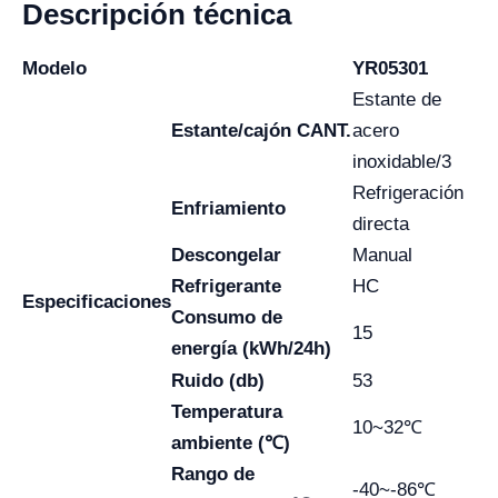
Descripción técnica
Modelo
YR05301
Estante de
Estante/cajón CANT.
acero
inoxidable/3
Refrigeración
Enfriamiento
directa
Descongelar
Manual
Refrigerante
HC
Especificaciones
Consumo de
15
energía (kWh/24h)
Ruido (db)
53
Temperatura
10~32℃
ambiente (℃)
Rango de
-40~-86℃