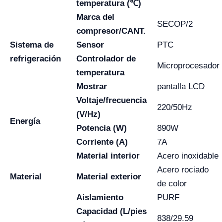
temperatura (℃)
Marca del
SECOP/2
compresor/CANT.
Sistema de
Sensor
PTC
refrigeración
Controlador de
Microprocesador
temperatura
Mostrar
pantalla LCD
Voltaje/frecuencia
220/50Hz
(V/Hz)
Energía
Potencia (W)
890W
Corriente (A)
7A
Material interior
Acero inoxidable
Acero rociado
Material
Material exterior
de color
Aislamiento
PURF
Capacidad (L/pies
838/29.59