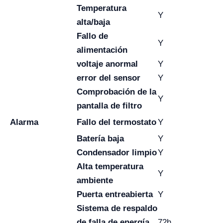
Temperatura
Y
alta/baja
Fallo de
Y
alimentación
voltaje anormal
Y
error
del sensor
Y
Comprobación de la
Y
pantalla de filtro
Alarma
Fallo
del termostato
Y
Batería baja
Y
Condensador limpio
Y
Alta temperatura
Y
ambiente
Puerta entreabierta
Y
Sistema de respaldo
de falla de energía
72h