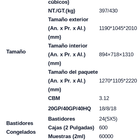
cúbicos)
NT./GT.(kg)
397/430
Tamaño exterior
(An. x Pr. x Al.)
1190*1045*2010
(mm)
Tamaño interior
Tamaño
(An. x Pr. x Al.)
894×718×1310
(mm)
Tamaño del paquete
(An. x Pr. x Al.)
1270*1105*2220
(mm)
CBM
3.12
20GP/40GP/40HQ
18/8/18
Bastidores
24(5X5)
Bastidores
Cajas (2 Pulgadas)
600
Congelados
Muestras (2ml)
60000