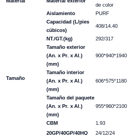
Material
Material exterior
de color
Aislamiento
PURF
Capacidad (L/pies
408/14.40
cúbicos)
NT./GT.(kg)
292/317
Tamaño exterior
(An. x Pr. x Al.)
900*940*1940
(mm)
Tamaño interior
Tamaño
(An. x Pr. x Al.)
606*575*1180
(mm)
Tamaño del paquete
(An. x Pr. x Al.)
955*960*2100
(mm)
CBM
1.93
20GP/40GP/40HQ
24/12/24