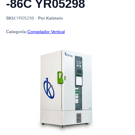
-86C YR05298
SKU:
YR05298
·
Por Kalstein
Categoría:
Congelador Vertical