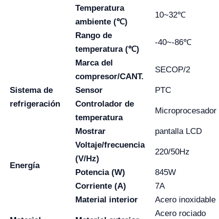
Temperatura
10~32℃
ambiente (℃)
Rango de
-40~-86℃
temperatura (℃)
Marca del
SECOP/2
compresor/CANT.
Sistema de
Sensor
PTC
refrigeración
Controlador de
Microprocesador
temperatura
Mostrar
pantalla LCD
Voltaje/frecuencia
220/50Hz
(V/Hz)
Energía
Potencia (W)
845W
Corriente (A)
7A
Material interior
Acero inoxidable
Acero rociado