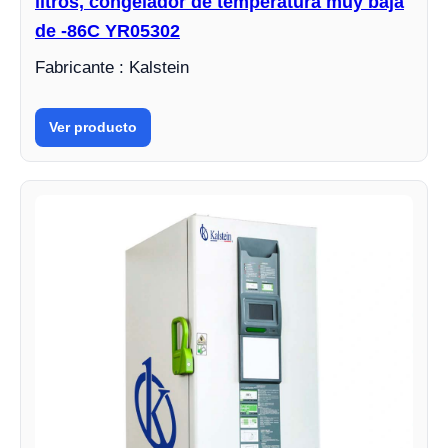
litros, congelador de temperatura muy baja
de -86C YR05302
Fabricante : Kalstein
Ver producto