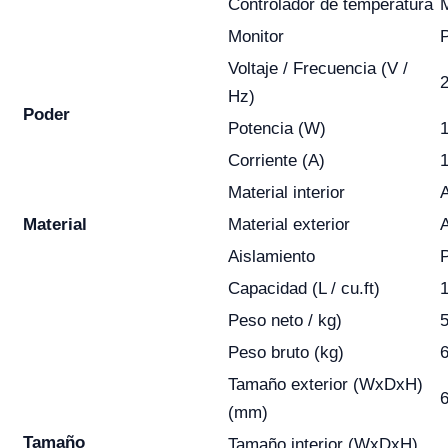
Controlador de temperatura
Monitor
P
Voltaje / Frecuencia (V /
Hz)
Poder
Potencia (W)
Corriente (A)
1
Material interior
A
Material
Material exterior
A
Aislamiento
Capacidad (L / cu.ft)
1
Peso neto / kg)
Peso bruto (kg)
Tamaño exterior (WxDxH)
6
(mm)
Tamaño
Tamaño interior (WxDxH)