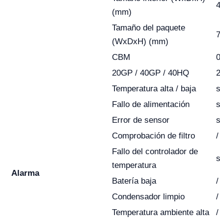
4
(mm)
Tamaño del paquete
7
(WxDxH) (mm)
CBM
0
20GP / 40GP / 40HQ
2
Temperatura alta / baja
s
Fallo de alimentación
s
Error de sensor
s
Comprobación de filtro
/
Fallo del controlador de
s
temperatura
Alarma
Batería baja
/
Condensador limpio
/
Temperatura ambiente alta
/