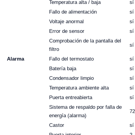
Temperatura alta / baja
sí
Fallo de alimentación
sí
Voltaje anormal
sí
Error de sensor
sí
Comprobación de la pantalla del
sí
filtro
Alarma
Fallo del termostato
sí
Batería baja
sí
Condensador limpio
sí
Temperatura ambiente alta
sí
Puerta entreabierta
sí
Sistema de respaldo por falla de
72
energía (alarma)
Castor
sí
Puerta interior
2