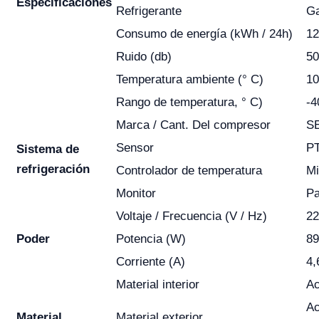
Especificaciones
Refrigerante
Ga
Consumo de energía (kWh / 24h)
12
Ruido (db)
50
Temperatura ambiente (° C)
10
Rango de temperatura, ° C)
-4
Marca / Cant. Del compresor
S
Sensor
P
Sistema de
refrigeración
Controlador de temperatura
Mi
Monitor
Pa
Voltaje / Frecuencia (V / Hz)
22
Poder
Potencia (W)
8
Corriente (A)
4,
Material interior
Ac
Ac
Material
Material exterior