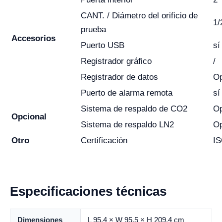
CANT. / Diámetro del orificio de
1
prueba
Accesorios
Puerto USB
sí
Registrador gráfico
/
Registrador de datos
Op
Puerto de alarma remota
sí
Sistema de respaldo de CO2
Op
Opcional
Sistema de respaldo LN2
Op
Otro
Certificación
IS
Especificaciones técnicas
Dimensiones
L 95.4 × W 95.5 × H 209.4 cm