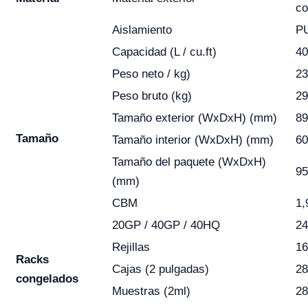
co
Aislamiento
P
Capacidad (L / cu.ft)
40
Peso neto / kg)
23
Peso bruto (kg)
29
Tamaño exterior (WxDxH) (mm)
89
Tamaño
Tamaño interior (WxDxH) (mm)
60
Tamaño del paquete (WxDxH)
95
(mm)
CBM
1,
20GP / 40GP / 40HQ
24
Rejillas
16
Racks
Cajas (2 pulgadas)
28
congelados
Muestras (2ml)
28