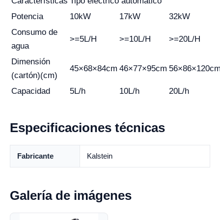
Características
Tipo eléctrico automático
Potencia
10kW
17kW
32kW
Consumo de
>=5L/H
>=10L/H
>=20L/H
agua
Dimensión
45×68×84cm
46×77×95cm
56×86×120c
(cartón)(cm)
Capacidad
5L/h
10L/h
20L/h
Especificaciones técnicas
Fabricante
Kalstein
Galería de imágenes