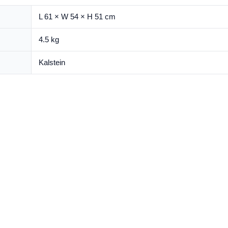
L 61 × W 54 × H 51 cm
4.5 kg
Kalstein