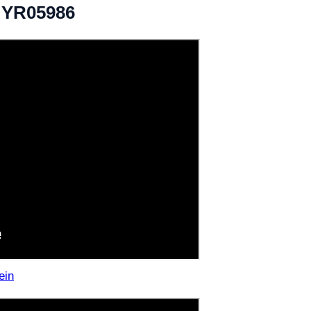
a YR05986
ein