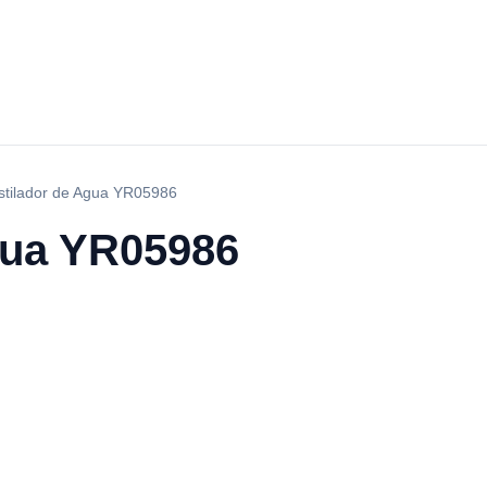
stilador de Agua YR05986
gua YR05986