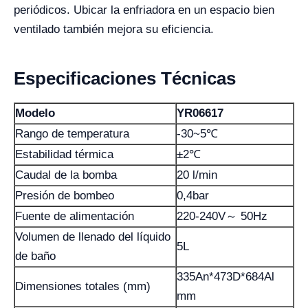
periódicos. Ubicar la enfriadora en un espacio bien
ventilado también mejora su eficiencia.
Especificaciones Técnicas
Modelo
YR06617
Rango de temperatura
-30~5℃
Estabilidad térmica
±2℃
Caudal de la bomba
20 l/min
Presión de bombeo
0,4bar
Fuente de alimentación
220-240V～ 50Hz
Volumen de llenado del líquido
5L
de baño
335An*473D*684Al
Dimensiones totales (mm)
mm