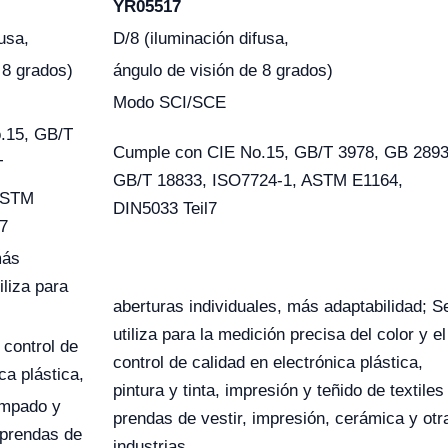
YR05517
usa,
D/8 (iluminación difusa,
 8 grados)
ángulo de visión de 8 grados)
Modo SCI/SCE
.15, GB/T
Cumple con CIE No.15, GB/T 3978, GB 2893
T
GB/T 18833, ISO7724-1, ASTM E1164,
ASTM
DIN5033 Teil7
7
más
iliza para
aberturas individuales, más adaptabilidad; S
utiliza para la medición precisa del color y el
 control de
control de calidad en electrónica plástica,
ca plástica,
pintura y tinta, impresión y teñido de textiles
tampado y
prendas de vestir, impresión, cerámica y otr
y prendas de
industrias.