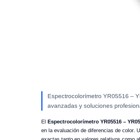
Espectrocolorímetro YR05516 – YR0
avanzadas y soluciones profesional
El
Espectrocolorímetro YR05516 – YR0
en la evaluación de diferencias de color.
exactas tanto en valores relativos como abs