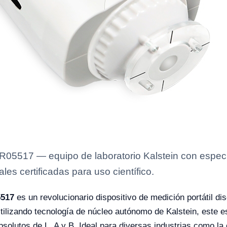
5517 — equipo de laboratorio Kalstein con especifi
es certificadas para uso científico.
5517
es un revolucionario dispositivo de medición portátil d
 Utilizando tecnología de núcleo autónomo de Kalstein, este 
olutos de L, A y B. Ideal para diversas industrias como la el