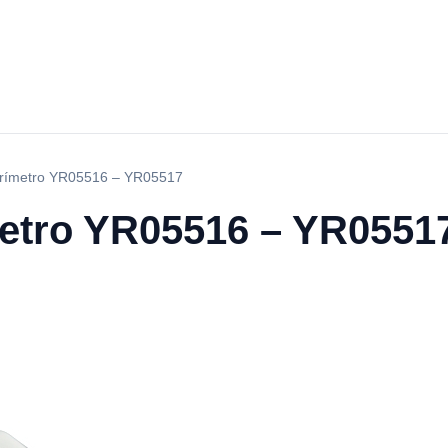
orímetro YR05516 – YR05517
etro YR05516 – YR0551