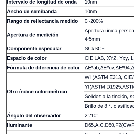
Intervalo de longitud de onda
10nm
Ancho de semibanda
10nm
Rango de reflectancia medido
0~200%
Apertura única per
Apertura de medición
Φ5mm
Componente especular
SCI/SCE
Espacio de color
CIE LAB, XYZ, Yxy, L
Fórmula de diferencia de color
ΔE*ab,ΔE*uv,ΔE*94,Δ
WI (ASTM E313, CIE/
YI(ASTM D1925,ASTM
Otro índice colorimétrico
Solidez a la tinción, s
Brillo de 8 °, clasific
Ángulo del observador
2°/10°
Iluminante
D65,A,C,D50,F2(CWF)