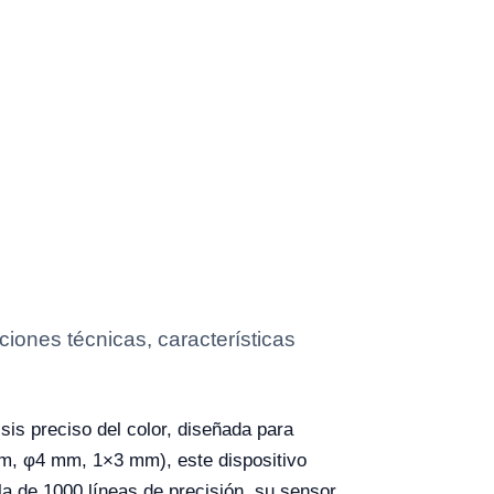
iones técnicas, características
sis preciso del color, diseñada para
mm, φ4 mm, 1×3 mm), este dispositivo
la de 1000 líneas de precisión, su sensor