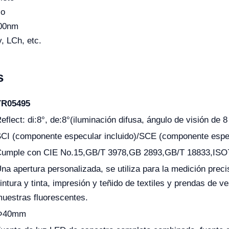
io
700nm
, LCh, etc.
s
YR05495
eflect: di:8°, de:8°(iluminación difusa, ángulo de visión de 
CI (componente especular incluido)/SCE (componente especul
umple con CIE No.15,GB/T 3978,GB 2893,GB/T 18833,ISO
na apertura personalizada, se utiliza para la medición precis
intura y tinta, impresión y teñido de textiles y prendas de v
uestras fluorescentes.
Φ40mm