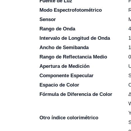
Fuente de Luz
F
Modo Espectrofotométrico
R
Sensor
M
Rango de Onda
Intervalo de Longitud de Onda
Ancho de Semibanda
Rango de Reflectancia Medio
Apertura de Medición
Componente Especular
Espacio de Color
C
Fórmula de Diferencia de Color
Δ
W
Otro índice colorimétrico
S