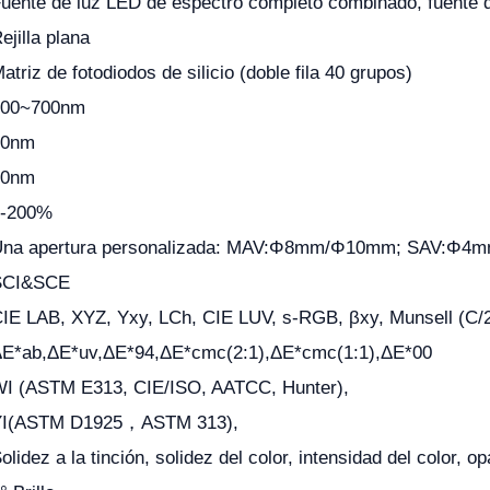
uente de luz LED de espectro completo combinado, fuente 
ejilla plana
atriz de fotodiodos de silicio (doble fila 40 grupos)
400~700nm
10nm
10nm
0-200%
Una apertura personalizada: MAV:Φ8mm/Φ10mm; SAV:Φ
SCI&SCE
IE LAB, XYZ, Yxy, LCh, CIE LUV, s-RGB, βxy, Munsell (C/
E*ab,ΔE*uv,ΔE*94,ΔE*cmc(2:1),ΔE*cmc(1:1),ΔE*00
I (ASTM E313, CIE/ISO, AATCC, Hunter),
YI(ASTM D1925，ASTM 313),
olidez a la tinción, solidez del color, intensidad del color, o