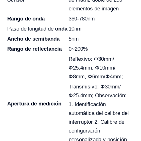
elementos de imagen
Rango de onda
360-780nm
Paso de longitud de
onda
10nm
Ancho de semibanda
5nm
Rango de reflectancia
0~200%
Reflexivo: Φ30mm/
Φ25.4mm, Φ10mm/
Φ8mm, Φ6mm/Φ4mm;
Transmisivo: Φ30mm/
Φ25.4mm; Observación:
Apertura de medición
1. Identificación
automática del calibre del
interruptor 2. Calibre de
configuración
personalizada y posición