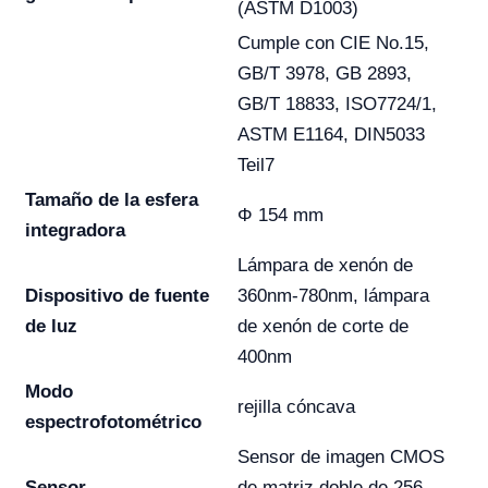
(ASTM D1003)
Cumple con CIE No.15,
GB/T 3978, GB 2893,
GB/T 18833, ISO7724/1,
ASTM E1164, DIN5033
Teil7
Tamaño de la esfera
Φ 154 mm
integradora
Lámpara de xenón de
Dispositivo de fuente
360nm-780nm, lámpara
de luz
de xenón de corte de
400nm
Modo
rejilla cóncava
espectrofotométrico
Sensor de imagen CMOS
Sensor
de matriz doble de 256