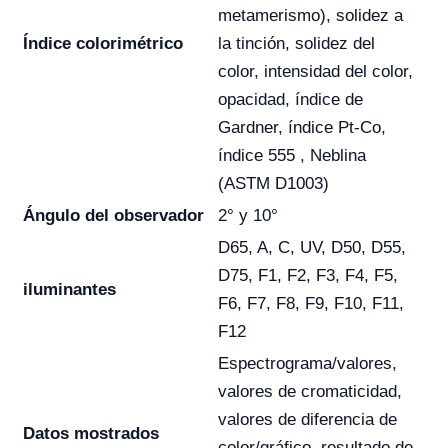
metamerismo), solidez a
Índice colorimétrico
la tinción, solidez del
color, intensidad del color,
opacidad, índice de
Gardner, índice Pt-Co,
índice 555 , Neblina
(ASTM D1003)
Ángulo del observador
2° y 10°
D65, A, C, UV, D50, D55,
D75, F1, F2, F3, F4, F5,
iluminantes
F6, F7, F8, F9, F10, F11,
F12
Espectrograma/valores,
valores de cromaticidad,
valores de diferencia de
Datos mostrados
color/gráfico, resultado de