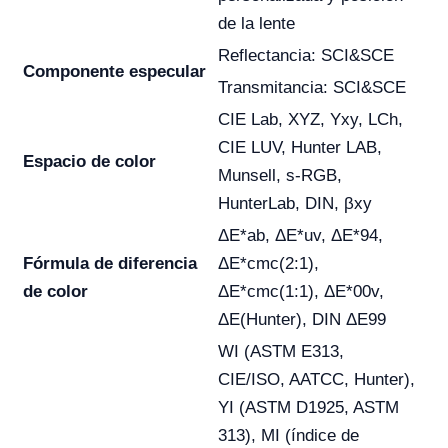
de la lente
Reflectancia: SCI&SCE
Componente especular
Transmitancia: SCI&SCE
CIE Lab, XYZ, Yxy, LCh,
CIE LUV, Hunter LAB,
Espacio de color
Munsell, s-RGB,
HunterLab, DIN, βxy
ΔE*ab, ΔE*uv, ΔE*94,
Fórmula de diferencia
ΔE*cmc(2:1),
de color
ΔE*cmc(1:1), ΔE*00v,
ΔE(Hunter), DIN ΔE99
WI (ASTM E313,
CIE/ISO, AATCC, Hunter),
YI (ASTM D1925, ASTM
313), MI (índice de