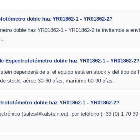
ofotómetro doble haz YR01862-1 - YR01862-2?
metro doble haz YR01862-1 - YR01862-2 te invitamos a envia
I.
de Espectrofotómetro doble haz YR01862-1 - YR01862-2?
stein dependerá de si el equipo está en stock y del tipo de f
de stock: aéreo 30-60 días, marítimo 60-90 días.
trofotómetro doble haz YR01862-1 - YR01862-2?
ctrónico (
sales@kalstein.eu
), por teléfono (+33 (0) 1 70 39 