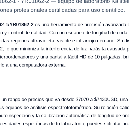
862-1 - YR01862-2 — equipo de laboratorio Kalstein
ones profesionales certificadas para uso científico.
62-1/YR01862-2
es una herramienta de precisión avanzada d
ión y control de calidad. Con un escaneo de longitud de ond
las regiones ultravioleta, visible e infrarrojo cercano. Su d
, lo que minimiza la interferencia de luz parásita causada p
icroordenadores y una pantalla táctil HD de 10 pulgadas, br
arlo a una computadora externa.
 un rango de precios que va desde $7070 a $7430USD, una in
us equipos de análisis espectrofotométrico. Su relación cali
utoinspección y la calibración automática de longitud de o
esidades específicas de tu laboratorio, puedes solicitar un