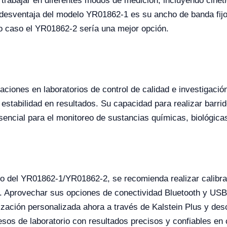
trabajar en diferentes modos de medición, incluyendo cinétic
desventaja del modelo YR01862-1 es su ancho de banda fijo,
yo caso el YR01862-2 sería una mejor opción.
aciones en laboratorios de control de calidad e investigaci
 estabilidad en resultados. Su capacidad para realizar barr
esencial para el monitoreo de sustancias químicas, biológica
to del YR01862-1/YR01862-2, se recomienda realizar calibra
e. Aprovechar sus opciones de conectividad Bluetooth y USB
cotización personalizada ahora a través de Kalstein Plus y d
os de laboratorio con resultados precisos y confiables en