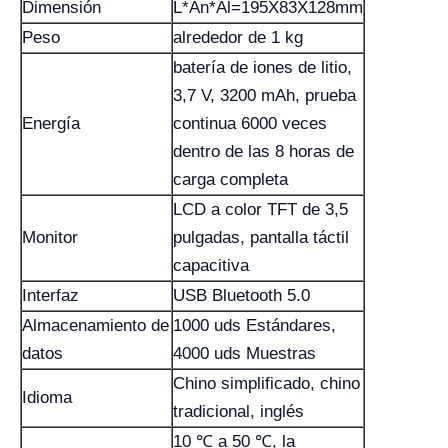
Dimensión
L*An*Al=195X83X128mm
Peso
alrededor de 1 kg
batería de iones de litio,
3,7 V, 3200 mAh, prueba
Energía
continua 6000 veces
dentro de las 8 horas de
carga completa
LCD a color TFT de 3,5
Monitor
pulgadas, pantalla táctil
capacitiva
Interfaz
USB Bluetooth 5.0
Almacenamiento de
1000 uds Estándares,
datos
4000 uds Muestras
Chino simplificado, chino
Idioma
tradicional, inglés
10 ℃ a 50 ℃, la