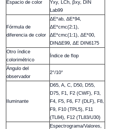
Espacio de color
Yxy, LCh, βxy, DIN
Lab99
ΔE*ab, ΔE*94,
Fórmula de
ΔE*cmc(2:1),
diferencia de color
ΔE*cmc(1:1), ΔE*00,
DINΔE99, ΔE DIN6175
Otro índice
Índice de flop
colorimétrico
Ángulo del
2°/10°
observador
D65, A, C, D50, D55,
D75, F1, F2 (CWF), F3,
Iluminante
F4, F5, F6, F7 (DLF), F8,
F9, F10 (TPL5), F11
(TL84), F12 (TL83/U30)
Espectrograma/Valores,