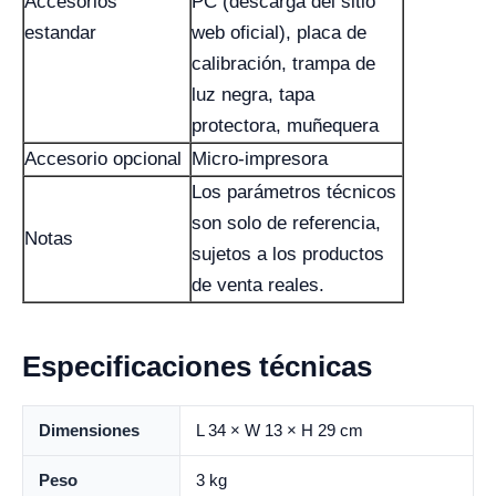
Accesorios
PC (descarga del sitio
estandar
web oficial), placa de
calibración, trampa de
luz negra, tapa
protectora, muñequera
Accesorio opcional
Micro-impresora
Los parámetros técnicos
son solo de referencia,
Notas
sujetos a los productos
de venta reales.
Especificaciones técnicas
Dimensiones
L 34 × W 13 × H 29 cm
Peso
3 kg