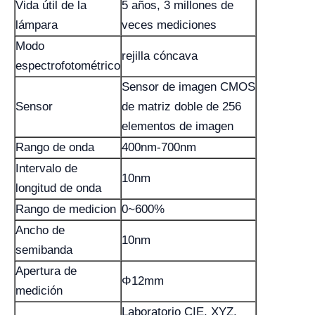
Vida útil de la
5 años, 3 millones de
lámpara
veces mediciones
Modo
rejilla cóncava
espectrofotométrico
Sensor de imagen CMOS
Sensor
de matriz doble de 256
elementos de imagen
Rango de onda
400nm-700nm
Intervalo de
10nm
longitud de onda
Rango de medicion
0~600%
Ancho de
10nm
semibanda
Apertura de
Φ12mm
medición
Laboratorio CIE, XYZ,