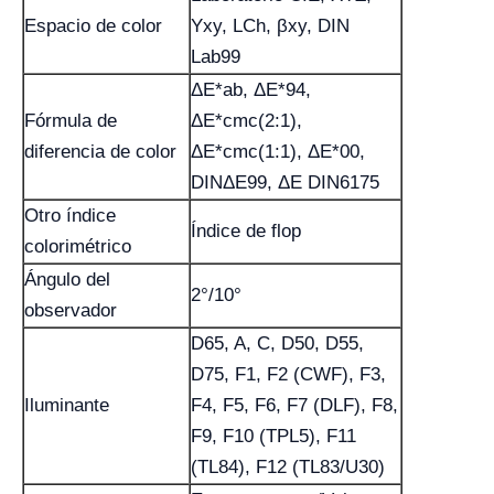
Espacio de color
Yxy, LCh, βxy, DIN
Lab99
ΔE*ab, ΔE*94,
Fórmula de
ΔE*cmc(2:1),
diferencia de color
ΔE*cmc(1:1), ΔE*00,
DINΔE99, ΔE DIN6175
Otro índice
Índice de flop
colorimétrico
Ángulo del
2°/10°
observador
D65, A, C, D50, D55,
D75, F1, F2 (CWF), F3,
Iluminante
F4, F5, F6, F7 (DLF), F8,
F9, F10 (TPL5), F11
(TL84), F12 (TL83/U30)