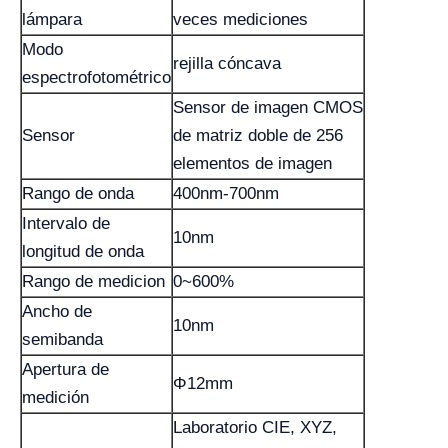
lámpara
veces mediciones
Modo
rejilla cóncava
espectrofotométrico
Sensor de imagen CMOS
Sensor
de matriz doble de 256
elementos de imagen
Rango de onda
400nm-700nm
Intervalo de
10nm
longitud de onda
Rango de medicion
0~600%
Ancho de
10nm
semibanda
Apertura de
Φ12mm
medición
Laboratorio CIE, XYZ,