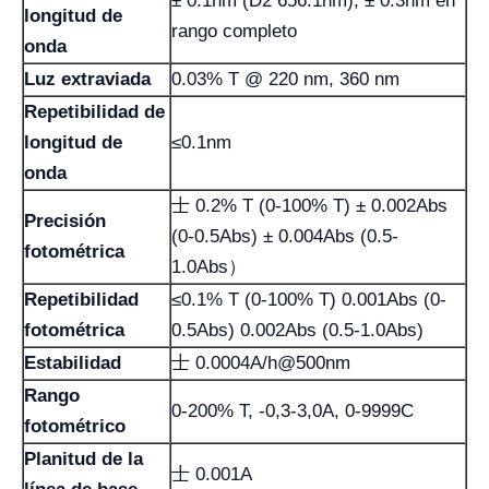
± 0.1nm (D2 656.1nm), ± 0.3nm en
longitud de
rango completo
onda
Luz extraviada
0.03% T @ 220 nm, 360 nm
Repetibilidad de
longitud de
≤0.1nm
onda
士 0.2% T (0-100% T) ± 0.002Abs
Precisión
(0-0.5Abs) ± 0.004Abs (0.5-
fotométrica
1.0Abs）
Repetibilidad
≤0.1% T (0-100% T) 0.001Abs (0-
fotométrica
0.5Abs) 0.002Abs (0.5-1.0Abs)
Estabilidad
士 0.0004A/h@500nm
Rango
0-200% T, -0,3-3,0A, 0-9999C
fotométrico
Planitud de la
士 0.001A