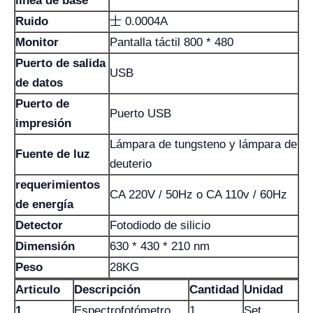
línea de base
Ruido
士 0.0004A
Monitor
Pantalla táctil 800 * 480
Puerto de salida
USB
de datos
Puerto de
Puerto USB
impresión
Lámpara de tungsteno y lámpara de
Fuente de luz
deuterio
requerimientos
CA 220V / 50Hz o CA 110v / 60Hz
de energía
Detector
Fotodiodo de silicio
Dimensión
630 * 430 * 210 nm
Peso
28KG
Articulo
Descripción
Cantidad
Unidad
1
Espectrofotómetro
1
Set