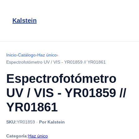
Kalstein
Inicio
›
Catálogo
›
Haz único
›
Espectrofotómetro UV / VIS - YR01859 // YR01861
Espectrofotómetro
UV / VIS - YR01859 //
YR01861
SKU:
YR01859
·
Por Kalstein
Categoría:
Haz único