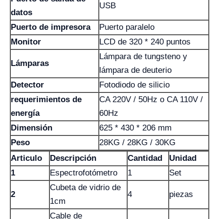
USB
datos
Puerto de impresora
Puerto paralelo
Monitor
LCD de 320 * 240 puntos
Lámpara de tungsteno y
Lámparas
lámpara de deuterio
Detector
Fotodiodo de silicio
requerimientos de
CA 220V / 50Hz o CA 110V /
energía
60Hz
Dimensión
625 * 430 * 206 mm
Peso
28KG / 28KG / 30KG
Articulo
Descripción
Cantidad
Unidad
1
Espectrofotómetro
1
Set
Cubeta de vidrio de
2
4
piezas
1cm
Cable de