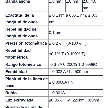
Banda ancha
1,8 nm
1.0 nm
2,0, 4,0
nm
Exactitud de la
± 0,1 nm a 656,1 nm, ± 0,3
longitud de onda
nm
Repetibilidad de
0,1 nm
longitud de onda
Precisión fotométrica
± 0,2% T (0-100% T)
Repetibilidad
≤0.1% T (0-100% T)
fotométrica
Rango fotométrico
-0,3-3A 0-200% T 0-9999C
Estabilidad
± 0,002 A / ha 500 nm
Planitud de la línea de
± 0.0008A / h
base
Ruido
± 0.001A
Luz extraviada
≤0.05% T @ 220nm, 360nm
Puerto de salida de