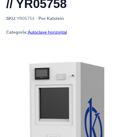
// YR05758
SKU:
YR05754
·
Por Kalstein
Categoría:
Autoclave horizontal