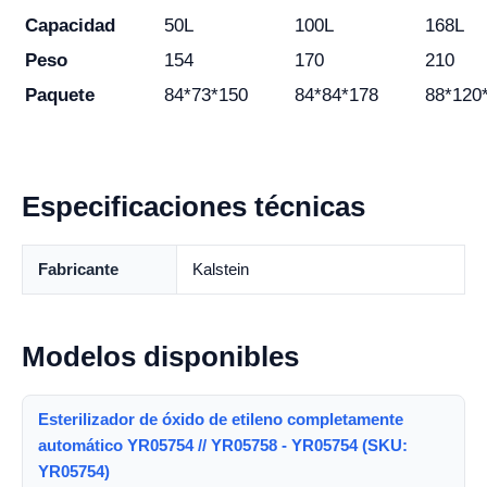
Capacidad
50L
100L
168L
Peso
154
170
210
Paquete
84*73*150
84*84*178
88*120
Especificaciones técnicas
Fabricante
Kalstein
Modelos disponibles
Esterilizador de óxido de etileno completamente
automático YR05754 // YR05758 - YR05754 (SKU:
YR05754)