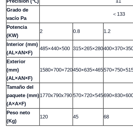
Precisión (℃)
±1
Grado de
＜133
vacío Pa
Potencia
2
0.8
1.2
(KW)
Interior (mm)
485×440×500
315×265×280
400×370×35
(AL×AN×F)
Exterior
(mm)
1580×700×720
450×635×465
570×750×51
(AL×AN×F)
Tamaño del
paquete (mm)
1770x790x790
570×720×545
690×830×60
(A×A×F)
Peso neto
120
45
68
(Kg)