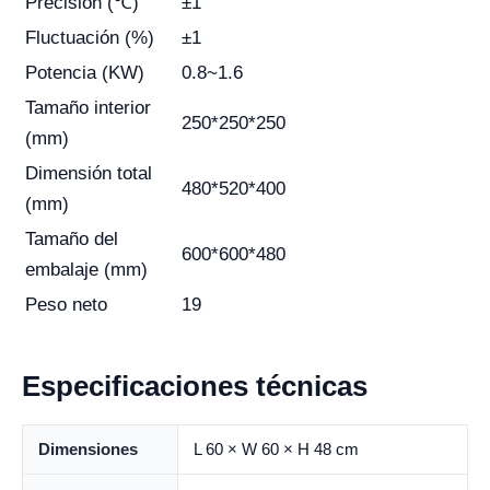
Precisión (℃)
±1
Fluctuación (%)
±1
Potencia (KW)
0.8~1.6
Tamaño interior
250*250*250
(mm)
Dimensión total
480*520*400
(mm)
Tamaño del
600*600*480
embalaje (mm)
Peso neto
19
Especificaciones técnicas
Dimensiones
L 60 × W 60 × H 48 cm