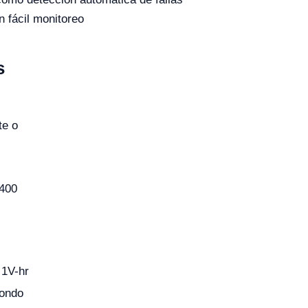
 fácil monitoreo
s
te o
400
 1V-hr
fondo