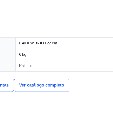
L 40 × W 36 × H 22 cm
6 kg
Kalstein
entas
Ver catálogo completo