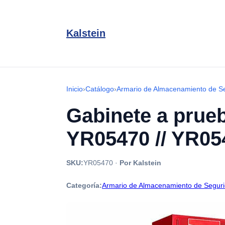
Kalstein
Inicio
›
Catálogo
›
Armario de Almacenamiento de S
Gabinete a prue
YR05470 // YR05
SKU:
YR05470
·
Por Kalstein
Categoría:
Armario de Almacenamiento de Segur