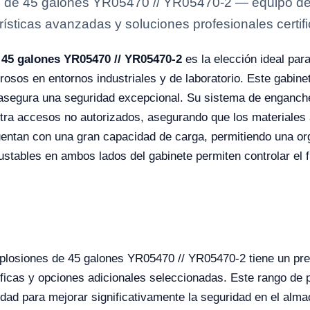
 de 45 galones YR05470 // YR05470-2 — equipo de l
rísticas avanzadas y soluciones profesionales certifi
 45 galones YR05470 // YR05470-2
es la elección ideal para
rosos en entornos industriales y de laboratorio. Este gabine
 asegura una seguridad excepcional. Su sistema de enganche
ntra accesos no autorizados, asegurando que los materiale
entan con una gran capacidad de carga, permitiendo una org
stables en ambos lados del gabinete permiten controlar el flu
xplosiones de 45 galones YR05470 // YR05470-2 tiene un pre
icas y opciones adicionales seleccionadas. Este rango de pre
dad para mejorar significativamente la seguridad en el alma