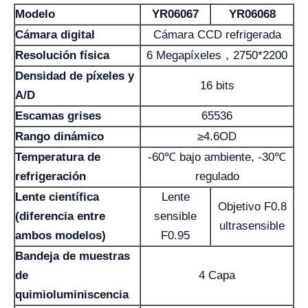
Modelo
YR06067
YR06068
Cámara digital
Cámara CCD refrigerada
Resolución física
6 Megapíxeles，2750*2200
Densidad de píxeles y
16 bits
A/D
Escamas grises
65536
Rango dinámico
≥4.6OD
Temperatura de
-60℃ bajo ambiente, -30℃
refrigeración
regulado
Lente científica
Lente
Objetivo F0.8
(diferencia entre
sensible
ultrasensible
ambos modelos)
F0.95
Bandeja de muestras
de
4 Capa
quimioluminiscencia