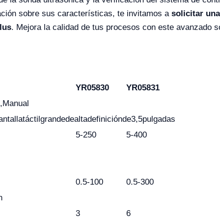
ción sobre sus características, te invitamos a
solicitar un
lus
. Mejora la calidad de tus procesos con este avanzado s
YR05830
YR05831
,
Manual
antalla
táctil
grande
de
alta
definición
de
3,5
pulgadas
5-250
5-400
0.5-100
0.5-300
h
3
6