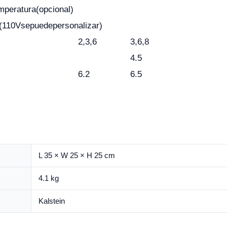
mperatura
(opcional)
(110V
se
puede
personalizar)
2,3,6
3,6,8
4.5
6.2
6.5
L 35 × W 25 × H 25 cm
4.1 kg
Kalstein