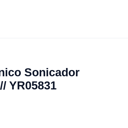
nico Sonicador
// YR05831