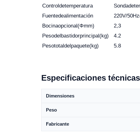
Control
de
temperatura
Sonda
de
te
Fuente
de
alimentación
220V
/
50Hz
Bocina
opcional
(Φ
mm)
2,3
Peso
del
bastidor
principal
(kg)
4.2
Peso
total
del
paquete
(kg)
5.8
Especificaciones técnicas
Dimensiones
Peso
Fabricante