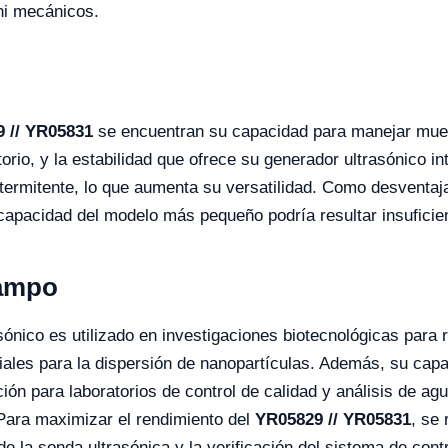
ni mecánicos.
 // YR05831
se encuentran su capacidad para manejar mue
rio, y la estabilidad que ofrece su generador ultrasónico i
termitente, lo que aumenta su versatilidad. Como desventaj
apacidad del modelo más pequeño podría resultar insuficie
Campo
ónico es utilizado en investigaciones biotecnológicas para 
iales para la dispersión de nanopartículas. Además, su cap
ión para laboratorios de control de calidad y análisis de a
 Para maximizar el rendimiento del
YR05829 // YR05831
, se
 de la sonda ultrasónica y la verificación del sistema de con