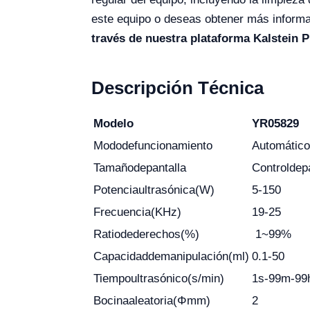
este equipo o deseas obtener más informa
través de nuestra plataforma Kalstein P
Descripción Técnica
Modelo
YR05829
Modo
de
funcionamiento
Automático
Tamaño
de
pantalla
Control
de
p
Potencia
ultrasónica
(W)
5-150
Frecuencia
(KHz)
19-25
Ratio
de
derechos
(%)
1~99%
Capacidad
de
manipulación
(ml)
0.1-50
Tiempo
ultrasónico
(s/min)
1s-99m-99
Bocina
aleatoria
(Φ
mm)
2