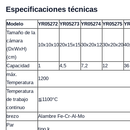
Especificaciones técnicas
Modelo
YR05272
YR05273
YR05274
YR05275
YR
Tamaño de la
cámara
10x10x10
20x15x15
30x20x12
30x20x20
40
(DxWxH)
(cm)
Capacidad
1
4,5
7,2
12
36
máx.
1200
Temperatura
Temperatura
de trabajo
≦1100°C
continuo
brezo
Alambre Fe-Cr-Al-Mo
Par
tipo k