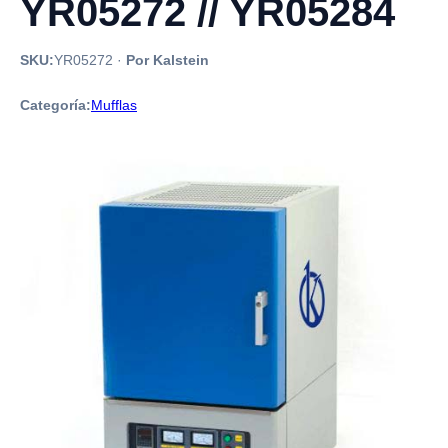
YR05272 // YR05284
SKU:
YR05272
·
Por Kalstein
Categoría:
Mufflas