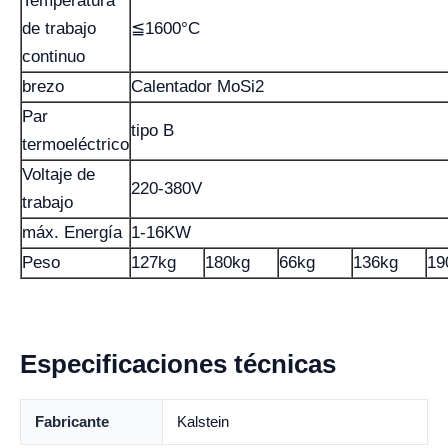
Temperatura
de trabajo
≦1600°C
continuo
brezo
Calentador MoSi2
Par
tipo B
termoeléctrico
Voltaje de
220-380V
trabajo
máx. Energía
1-16KW
Peso
127kg
180kg
66kg
136kg
19
Especificaciones técnicas
Fabricante
Kalstein