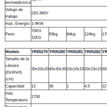
termoeléctrico
Voltaje de
220-380V
trabajo
máx. Energía
1-9KW
70KG
Peso
93kg
84kg
124kg
17
11KG
Modelo
YR05279
YR05280
YR05281
YR05282
YR
Tamaño de la
cámara
30x20x20
40x30x30
10x10x10
20x15x15
30
(DxWxH)
(cm)
Capacidad
12
36
1
4,5
12
máx.
1700
Temperatura