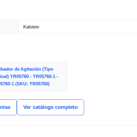
Kalstein
ubador de Agitación (Tipo
ical) YR05760 - YR05760-1 -
5760-1 (SKU: YR05760)
entas
Ver catálogo completo