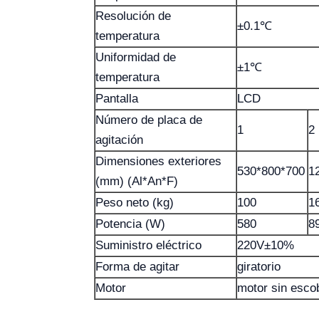
Resolución de
±0.1℃
temperatura
Uniformidad de
±1℃
temperatura
Pantalla
LCD
Número de placa de
1
2
agitación
Dimensiones exteriores
530*800*700
1
(mm) (Al*An*F)
Peso neto (kg)
100
1
Potencia (W)
580
8
Suministro eléctrico
220V±10%
Forma de agitar
giratorio
Motor
motor sin escob