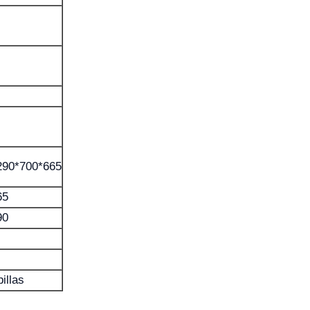
290*700*665
65
90
illas