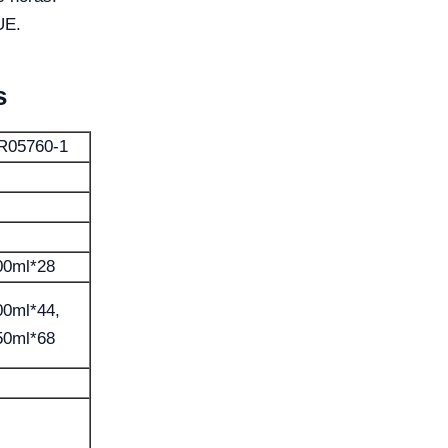
UE.
s
R05760-1
00ml*28
00ml*44,
50ml*68