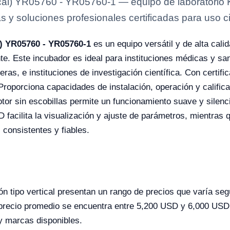
ical) YR05760 - YR05760-1 — equipo de laboratorio 
s y soluciones profesionales certificadas para uso ci
l) YR05760 - YR05760-1
es un equipo versátil y de alta cali
te. Este incubador es ideal para instituciones médicas y san
ras, e instituciones de investigación científica. Con certif
Proporciona capacidades de instalación, operación y califi
or sin escobillas permite un funcionamiento suave y silenc
 facilita la visualización y ajuste de parámetros, mientras q
 consistentes y fiables.
ón tipo vertical presentan un rango de precios que varía seg
recio promedio se encuentra entre 5,200 USD y 6,000 USD.
y marcas disponibles.