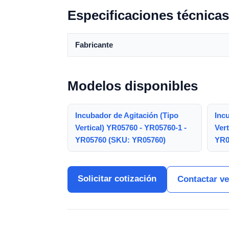
Especificaciones técnicas
Fabricante
Modelos disponibles
Incubador de Agitación (Tipo
Inc
Vertical) YR05760 - YR05760-1 -
Vert
YR05760 (SKU: YR05760)
YR0
Solicitar cotización
Contactar v