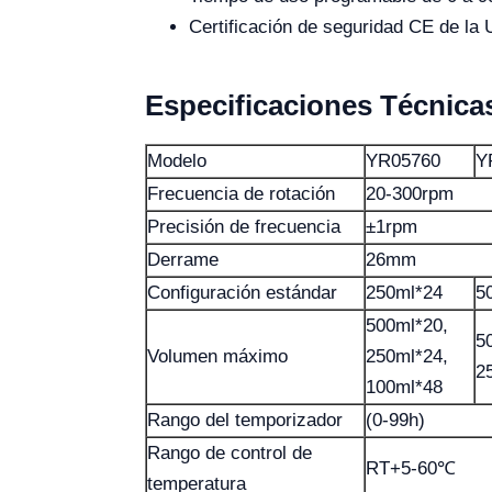
Certificación de seguridad CE de la 
Especificaciones Técnica
Modelo
YR05760
Y
Frecuencia de rotación
20-300rpm
Precisión de frecuencia
±1rpm
Derrame
26mm
Configuración estándar
250ml*24
5
500ml*20,
5
Volumen máximo
250ml*24,
2
100ml*48
Rango del temporizador
(0-99h)
Rango de control de
RT+5-60℃
temperatura