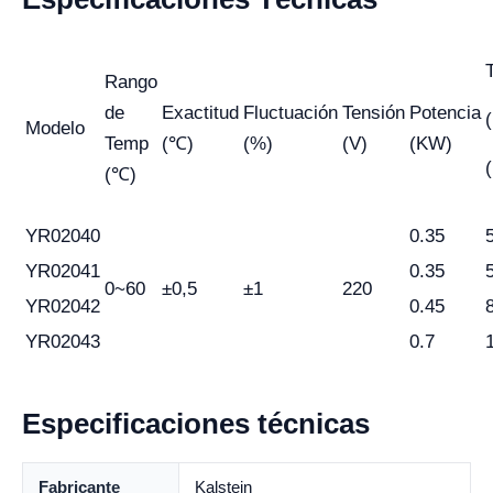
Rango
de
Exactitud
Fluctuación
Tensión
Potencia
Modelo
Temp
(℃)
(%)
(V)
(KW)
(℃)
YR02040
0.35
YR02041
0.35
0~60
±0,5
±1
220
YR02042
0.45
YR02043
0.7
Especificaciones técnicas
Fabricante
Kalstein