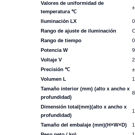
Valores de uniformidad de
±
temperatura
℃
Iluminación LX
0
Rango de ajuste de iluminación
C
Rango de tiempo
0
Potencia W
9
Voltaje V
2
Precisión
℃
±
Volumen L
1
Tamaño interior (mm) (alto x ancho x
8
profundidad)
Dimensión total
(mm)
(alto x ancho x
1
profundidad)
Tamaño del embalaje (mm)
(H×W×D)
1
Peso neto / kg)
1