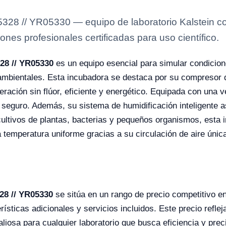
05328 // YR05330 — equipo de laboratorio Kalstein c
ones profesionales certificadas para uso científico.
328 // YR05330
es un equipo esencial para simular condicion
s ambientales. Esta incubadora se destaca por su compresor 
eración sin flúor, eficiente y energético. Equipada con una v
y seguro. Además, su sistema de humidificación inteligente a
ultivos de plantas, bacterias y pequeños organismos, esta 
temperatura uniforme gracias a su circulación de aire únic
328 // YR05330
se sitúa en un rango de precio competitivo en
ticas adicionales y servicios incluidos. Este precio refleja
liosa para cualquier laboratorio que busca eficiencia y pre