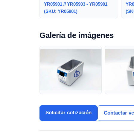
YR05901 // YR05903 - YR05901
YR0
(SKU: YR05901)
(SK
Galería de imágenes
Solicitar cotización
Contactar v