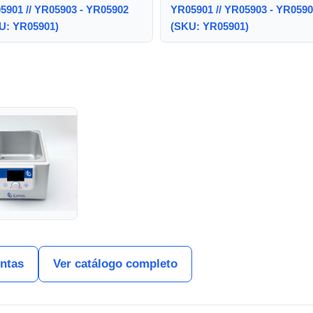
5901 // YR05903 - YR05902
YR05901 // YR05903 - YR059
U: YR05901)
(SKU: YR05901)
entas
Ver catálogo completo