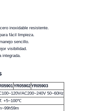
cero inoxidable resistente.
ara fácil limpieza.
anejo sencillo.
or visibilidad.
a integrada.
s
R05901
YR05902
YR05903
C100~120V/AC200~240V 50~60Hz
T. +5~100℃
m~99h59m