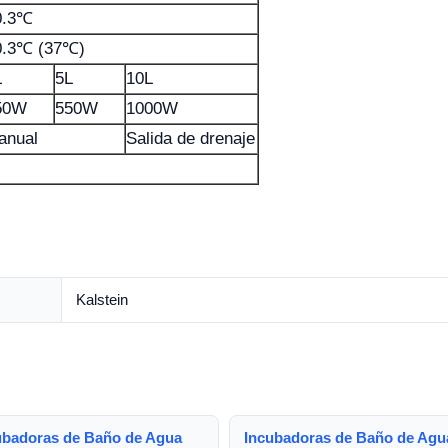
0.3℃
0.3℃ (37℃)
L
5L
10L
50W
550W
1000W
anual
Salida de drenaje
Kalstein
ubadoras de Baño de Agua
Incubadoras de Baño de Agu