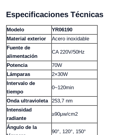
Especificaciones Técnicas
Modelo
YR06190
Material exterior
Acero inoxidable
Fuente de
CA 220V/50Hz
alimentación
Potencia
70W
Lámparas
2×30W
Intervalo de
0~120min
tiempo
Onda ultravioleta
253,7 nm
Intensidad
≥90μw/cm2
radiante
Ángulo de la
90°, 120°, 150°